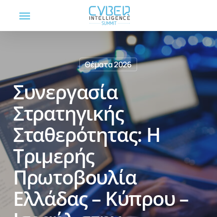
Skip
Menu
to
main
content
Θέματα 2026
Συνεργασία
Στρατηγικής
Σταθερότητας: Η
Τριμερής
Πρωτοβουλία
Ελλάδας – Κύπρου –