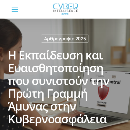
Skip
Menu
to
main
content
Αρθρογραφία 2025
Η Εκπαίδευση και
Ευαισθητοποίηση
που συνιστούν την
Πρώτη Γραμμή
Άμυνας στην
Κυβερνοασφάλεια