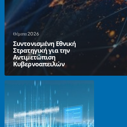
Θέματα 2026
Συντονισμένη Εθνική
Στρατηγική για την
Αντιμετώπιση
Κυβερνοαπειλών
Εθνική
Άμυνα
και
διεθνείς
συνεργασίες
στην