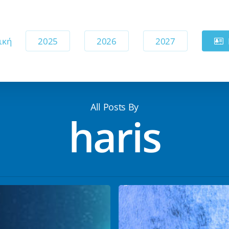
ική
2025
2026
2027
All Posts By
haris
Η
τεχνολογία
στην