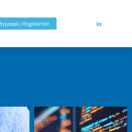
linkedin
Εγγραφή / Registartion
Κυβερνο-
Πληροφοριακή
Ανάλυση